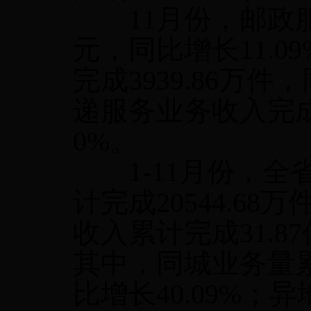
11
月份，邮政
元，同比增长
11.09
完成
3939.86
万件，
递服务业务收入完
0%
。
1-11
月份，全
计完成
20544.68
万
收入累计完成
31.87
其中，同城业务量
比增长
40.09%
；异