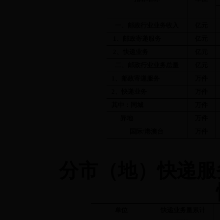
一、邮政行业业务收入
亿元
1
、邮政寄递服务
亿元
2
、快递业务
亿元
二、邮政行业业务总量
亿元
1
、邮政寄递服务
万件
2
、快递业务
万件
其中：同城
万件
异地
万件
国际
/
港澳台
万件
分市（地）快递服
单位
快递业务量累计