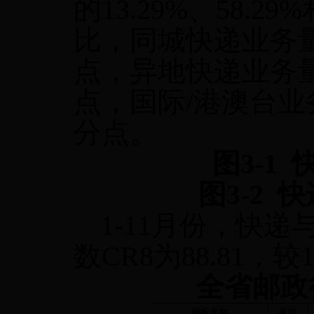
的
13.29%
、
58.29%
比，同城快递业务
点，异地快递业务
点，国际
/
港澳台业
分点。
图
3-1
图
3-2
快
1-11
月份，快递
数
CR8
为
88.81
，较
1
全省邮政
指标名称
单位