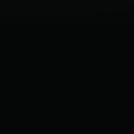
版权
主办单位：365足球网站官网 Heilon