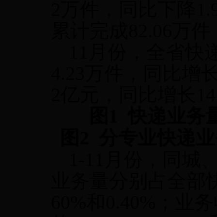
2
万件，同比下降
1.
累计完成
82.06
万件
11
月份，全省快
4.23
万件，同比增
2
亿元，同比增长
14
图
1
快递业务
图
2
分专业快递业
1-11
月份，同城
业务量分别占全部
60%
和
0.40%
；业务