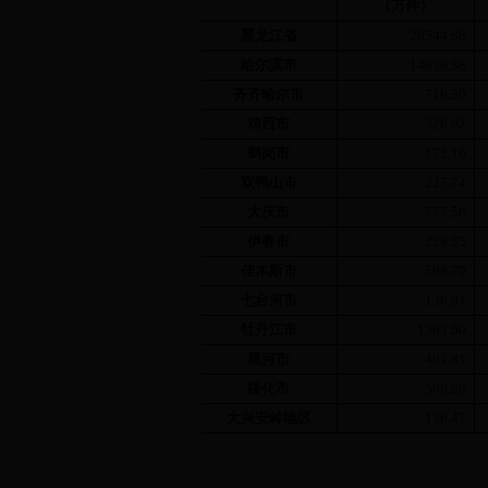
（万件）
黑龙江省
20544.68
哈尔滨市
14838.88
齐齐哈尔市
716.50
鸡西市
326.92
鹤岗市
172.10
双鸭山市
227.74
大庆市
777.56
伊春市
228.55
佳木斯市
568.79
七台河市
136.91
牡丹江市
1383.60
黑河市
461.81
绥化市
568.88
大兴安岭地区
136.47