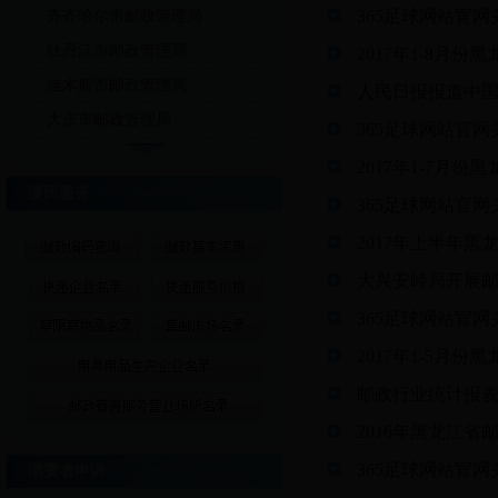
365足球网站官网
齐齐哈尔市邮政管理局
牡丹江市邮政管理局
2017年1-8月
佳木斯市邮政管理局
人民日报报道中
大庆市邮政管理局
365足球网站官网
2017年1-7月
便民服务
365足球网站官网
2017年上半年
大兴安岭局开展
365足球网站官网
2017年1-5月
邮政行业统计报表制
2016年黑龙江
365足球网站官网
消费者申诉