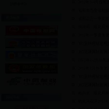
2017年1-4月
消费者申诉
省局举办全省邮
相关链接
省局召开一季度
黑河局、绥化局
2017年一季度
365足球网站官网
365足球网站官网
2017年1-2月
2017年1月份黑
365足球网站官网
365足球网站官网
哈尔滨、绥化局
网站导航
鹤岗局召开201