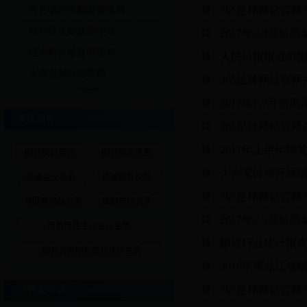
365足球网站官网
齐齐哈尔市邮政管理局
牡丹江市邮政管理局
2017年1-8月
佳木斯市邮政管理局
人民日报报道中
大庆市邮政管理局
365足球网站官网
2017年1-7月
便民服务
365足球网站官网
2017年上半年
大兴安岭局开展
365足球网站官网
2017年1-5月
邮政行业统计报表制
2016年黑龙江
365足球网站官网
消费者申诉