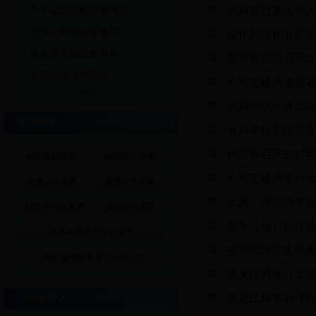
省局规范选人用
齐齐哈尔市邮政管理局
牡丹江市邮政管理局
绥化局强化节前
佳木斯市邮政管理局
黑河局党组召开2
大庆市邮政管理局
大兴安岭局党组召
省局组织开展20
便民服务
省局举行宪法宣
鸡西局召开201
大兴安岭局举办
大庆、黑河局举办
各市（地）局传
省局组织各支部参
黑龙江局举办全
黑龙江局举办“四
消费者申诉